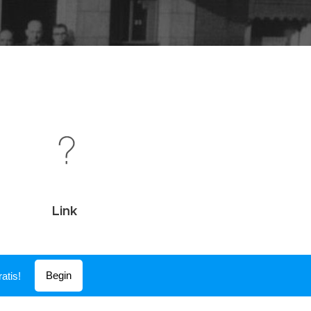
Link
Begin
atis!