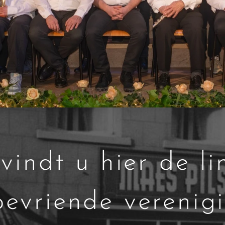
vindt u hier de li
bevriende verenig