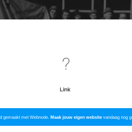
Link
rd gemaakt met Webnode.
Maak jouw eigen website
vandaag nog gr