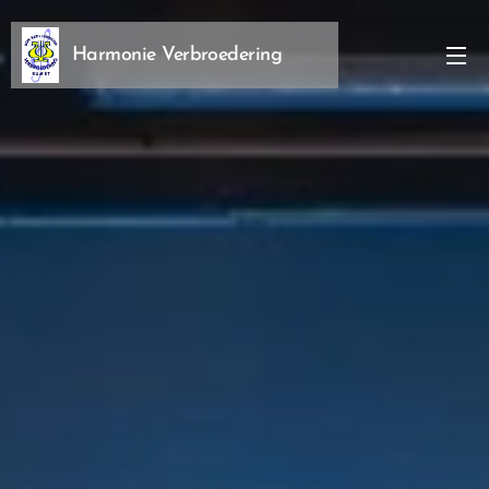
Harmonie Verbroedering
Rumst