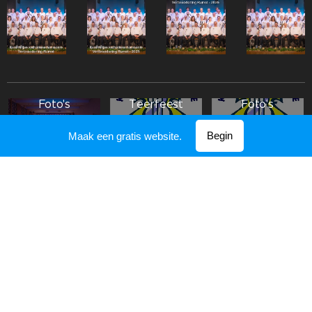
Foto's
Foto's
Teerfeest
Foto's
Aperitiefconc
2022
Teerfeest
Begin
Maak een gratis website.
ert 2025
Maandag
2022 Zondag
Foto's
Teerfeest
Foto's
2022
Foto's
Aperitiefconc
Zaterdag
Kerkconcert
ert 2017
Teerfeest
Aperitiefconc
Maandag 2016
Carnaval 2016
ert 2016